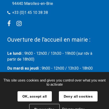
94440 Marolles-en-Brie
+33 (0)1 45 10 38 38
Facebook
Instagram
Ouverture de l'accueil en mairie :
Le lundi :
9h00 - 12h00 / 13h30 - 19h00 (sur rdv à
partir de 18h00)
Du mardi au jeudi :
9h00 - 12h00 / 13h30 - 18h00
Le vendredi :
09h00 - 12h00
This site uses cookies and gives you control over what you want
to activate
Le samedi :
09h00 - 12h00
OK, accept all
Deny all cookies
Plan du site
Mentions légales & Politique de confidentialité