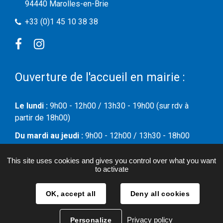
94440 Marolles-en-Brie
+33 (0)1 45 10 38 38
Facebook
Instagram
Ouverture de l'accueil en mairie :
Le lundi :
9h00 - 12h00 / 13h30 - 19h00 (sur rdv à
partir de 18h00)
Du mardi au jeudi :
9h00 - 12h00 / 13h30 - 18h00
Le vendredi :
09h00 - 12h00
This site uses cookies and gives you control over what you want
to activate
Le samedi :
09h00 - 12h00
OK, accept all
Deny all cookies
Plan du site
Mentions légales & Politique de confidentialité
Privacy policy
Personalize