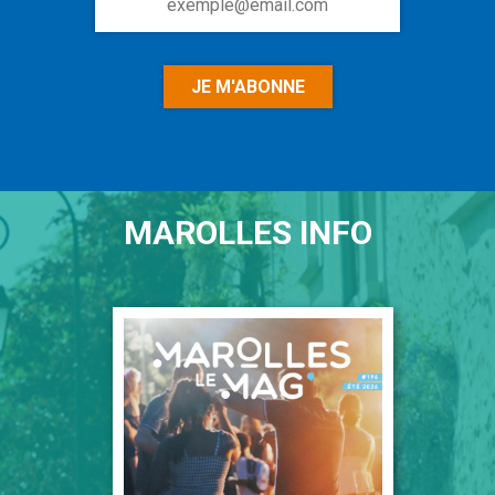
à
la
newsletter
MAROLLES INFO