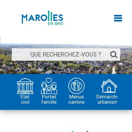
Rechercher
sur
le
site
Etat
Portail
Menus
Démarches
civil
famille
cantine
urbanisme