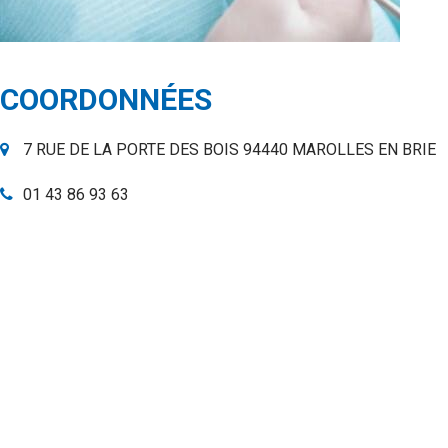
COORDONNÉES
7 RUE DE LA PORTE DES BOIS 94440 MAROLLES EN BRIE
01 43 86 93 63
Rechercher
sur
le
site