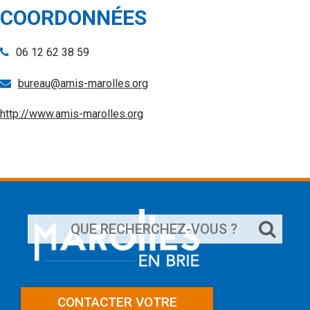
COORDONNÉES
06 12 62 38 59
bureau@amis-marolles.org
http://www.amis-marolles.org
Rechercher
sur
le
site
CONTACTER VOTRE