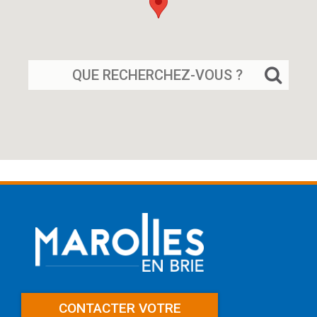
Rechercher
sur
le
site
CONTACTER VOTRE