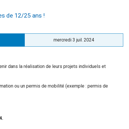
es de 12/25 ans !
Publié
mercredi 3 juil. 2024
le
r dans la réalisation de leurs projets individuels et
ormation ou un permis de mobilité (exemple : permis de
4.