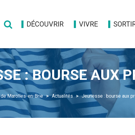
DÉCOUVRIR
VIVRE
SORTI
Formulaire
de
recherche
SE : BOURSE AUX 
e de Marolles-en-Brie
Actualités
Jeunesse : bourse aux pr