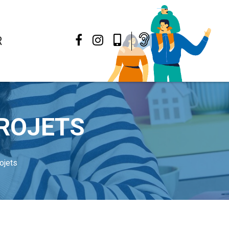
R
Facebook
Instagram
Mon
Appli
PROJETS
ojets