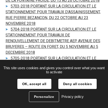
DE LA FONTAINE FROIDE, DU 15 AU 26 OCTOBRE 2018
5703-2018 PORTANT SUR LA CIRCULATION ET LE
STATIONNEMENT POUR TRAVAUX D’ASSAINISSEMENT,
RUE PIERRE BEZANCON, DU 22 OCTOBRE AU 23
NOVEMBRE 2018
5704-2018 PORTANT SUR LA CIRCULATION ET LE
STATIONNEMENT POUR TRAVAUX DE
RENOUVELLEMENT DE DEBITMETRE AEP, AVENUE DES
BRUYERES – ROUTE EN FORET, DU 5 NOVEMBRE AU 5
DECEMBRE 2018
5705-2018 PORTANT SUR LA CIRCULATION ET LE
STATIONNEMENT POUR TRAVAUX DE CREATION DE
This site uses cookies and gives you control over what you want
BRANCHEMENT EAU POTABLE, 24 ROUTE DE BRIE DU
to activate
29 OCTOBRE AU 30 NOVEMBRE 2018
5706-2018 MODIFIANT L'ARRETE N° 5702-2018
OK, accept all
Deny all cookies
PORTANT SUR LA CIRCULATION ET LE STATIONNEMENT
POUR TRAVAUX DE RACCORDEMENT ELECTRIQUE AVEC
Privacy policy
Personalize
TRANCHEE SOUS TROTTOIR
5707-2018 ANNULE ET REMPLACE L'ARRÊTÉ 5695-