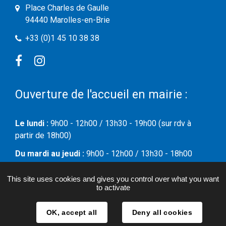
Place Charles de Gaulle
94440 Marolles-en-Brie
+33 (0)1 45 10 38 38
Facebook
Instagram
Ouverture de l'accueil en mairie :
Le lundi :
9h00 - 12h00 / 13h30 - 19h00 (sur rdv à
partir de 18h00)
Du mardi au jeudi :
9h00 - 12h00 / 13h30 - 18h00
Le vendredi :
09h00 - 12h00
This site uses cookies and gives you control over what you want
to activate
Le samedi :
09h00 - 12h00
OK, accept all
Deny all cookies